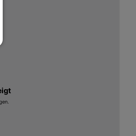
igt
gen.