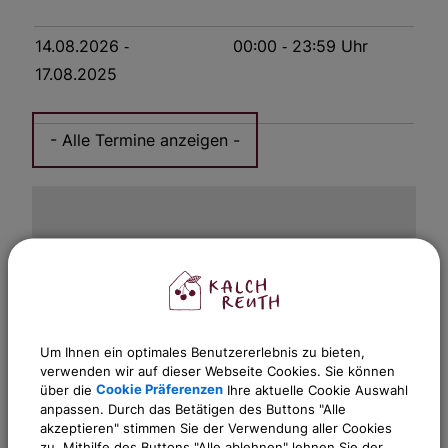
14.08.2026
‐
00:00
‐ 23:59
Uhr
17.08.2025
OpenStreetMap wird
Um Ihnen ein optimales Benutzererlebnis zu bieten,
verwenden wir auf dieser Webseite Cookies. Sie können
derzeit nicht angezeigt
über die
Cookie Präferenzen
Ihre aktuelle Cookie Auswahl
anpassen. Durch das Betätigen des Buttons "Alle
Bitte aktivieren Sie "OpenStreetMap" in
akzeptieren" stimmen Sie der Verwendung aller Cookies
Ihren Cookie Einstellungen.
zu. Mithilfe des Buttons "Alle ablehnen" lehnen Sie der