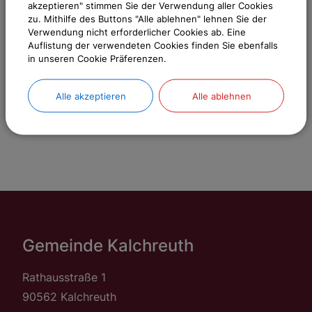
akzeptieren" stimmen Sie der Verwendung aller Cookies
zu. Mithilfe des Buttons "Alle ablehnen" lehnen Sie der
Bitte aktivieren Sie "OpenStreetMap" in
Verwendung nicht erforderlicher Cookies ab. Eine
Ihren Cookie Einstellungen.
Auflistung der verwendeten Cookies finden Sie ebenfalls
in unseren Cookie Präferenzen.
Cookies Anpassen
Alle akzeptieren
Alle ablehnen
Gemeinde Kalchreuth
Rathausstraße 1
90562 Kalchreuth