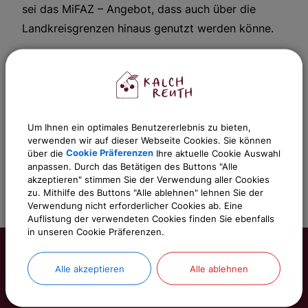
sei das MiFAZ – Angebot, dass auch über die
Landkreisgrenzen hinaus genutzt werden könne.
Wer also Mitfahrgelegenheiten sucht oder selbst
gern Mitfahrer mitnehmen möchte, der ist auf der
Homepage der Mitfahrzentrale bestens
aufgehoben - und der hilft durch die aktive
Um Ihnen ein optimales Benutzererlebnis zu bieten,
Teilnahme an diesem Angebot zusätzlich, den
verwenden wir auf dieser Webseite Cookies. Sie können
über die
Cookie Präferenzen
Ihre aktuelle Cookie Auswahl
Verkehr zu verringern, die Umwelt zu entlasten
anpassen. Durch das Betätigen des Buttons "Alle
und den eigenen Geldbeutel zu schonen.
akzeptieren" stimmen Sie der Verwendung aller Cookies
zu. Mithilfe des Buttons "Alle ablehnen" lehnen Sie der
Verwendung nicht erforderlicher Cookies ab. Eine
Auflistung der verwendeten Cookies finden Sie ebenfalls
in unseren Cookie Präferenzen.
Alle akzeptieren
Alle ablehnen
Gemeinde Kalchreuth