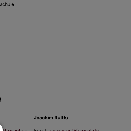
schule
e
Joachim Rulffs
@freenet.de
Email:
jojo-music@freenet.de