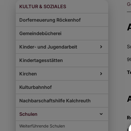
G
KULTUR & SOZIALES
Dorferneuerung Röckenhof
Gemeindebücherei
S
Kinder- und Jugendarbeit
9
Kindertagesstätten
T
Kirchen
Kulturbahnhof
Nachbarschaftshilfe Kalchreuth
Schulen
R
Weiterführende Schulen
E