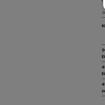
B
J
K
3
E
4
E
4
z