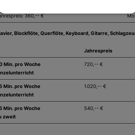
lockflöten / Orffkurs / Percussion (Gruppenunterricht mind. 
ahrespreis: 360,-- €
Mon
lavier, Blockflöte, Querflöte, Keyboard, Gitarre, Schlagze
Jahrespreis
0 Min. pro Woche
720,-- €
inzelunterricht
5 Min. pro Woche
1.020,-- €
inzelunterricht
5 Min. pro Woche
540,-- €
u zweit