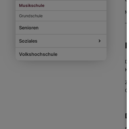
Musikschule
M
Grundschule
Senioren
Soziales
Volkshochschule
D
K
Z
G
D