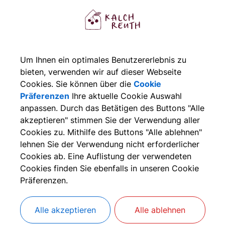
obil: 0151/28845943
Mobil: 0175/8667067
Um Ihnen ein optimales Benutzererlebnis zu
bieten, verwenden wir auf dieser Webseite
Musikkurse an der Grundschule K
Cookies. Sie können über die
Cookie
Präferenzen
Ihre aktuelle Cookie Auswahl
ie Musikkurse an der Grundschule Kalchreuth bestehen bereits
anpassen. Durch das Betätigen des Buttons "Alle
akzeptieren" stimmen Sie der Verwendung aller
indern und Jugendlichen aus Kalchreuth ortsnah eine musik
Cookies zu. Mithilfe des Buttons "Alle ablehnen"
ur Zeit wird Unterricht in Blockflöte, Klavier, Keyboard, Ak
lehnen Sie der Verwendung nicht erforderlicher
Cookies ab. Eine Auflistung der verwendeten
itarre, Percussion und "Spielen mit Orffinstrumenten" ange
Cookies finden Sie ebenfalls in unseren Cookie
Präferenzen.
as kostet der Unterricht:
Alle akzeptieren
Alle ablehnen