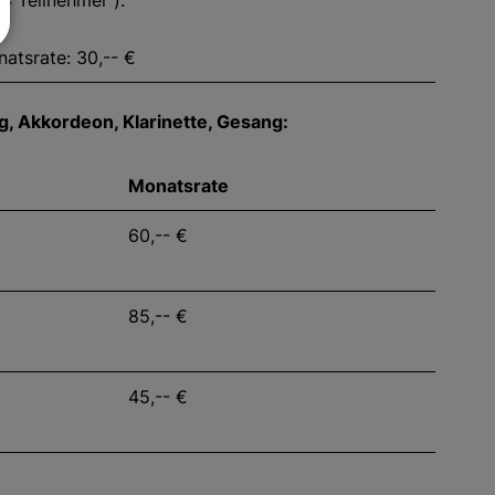
4 Teilnehmer ):
atsrate: 30,-- €
ug, Akkordeon, Klarinette, Gesang:
Monatsrate
60,-- €
85,-- €
45,-- €