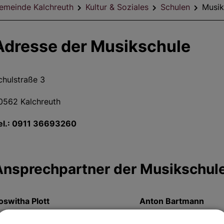
emeinde Kalchreuth
Kultur & Soziales
Schulen
Musik
Adresse der Musikschule
chulstraße 3
0562 Kalchreuth
el.: 0911 36693260
Ansprechpartner der Musikschul
oswitha Plott
Anton Bartmann
mail:
r.plott@web.de
Email:
anton.bartmann